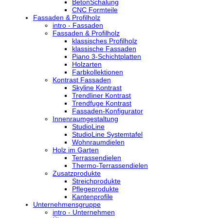
BetonSchalung
CNC Formteile
Fassaden & Profilholz
intro - Fassaden
Fassaden & Profilholz
klassisches Profilholz
klassische Fassaden
Piano 3-Schichtplatten
Holzarten
Farbkollektionen
Kontrast Fassaden
Skyline Kontrast
Trendliner Kontrast
Trendfuge Kontrast
Fassaden-Konfigurator
Innenraumgestaltung
StudioLine
StudioLine Systemtafel
Wohnraumdielen
Holz im Garten
Terrassendielen
Thermo-Terrassendielen
Zusatzprodukte
Streichprodukte
Pflegeprodukte
Kantenprofile
Unternehmensgruppe
intro - Unternehmen