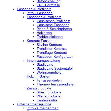
BetonSchalung
CNC Formteile
Fassaden & Profilholz
intro - Fassaden
Fassaden & Profilholz
klassisches Profilholz
klassische Fassaden
Piano 3-Schichtplatten
Holzarten
Farbkollektionen
Kontrast Fassaden
Skyline Kontrast
Trendliner Kontrast
Trendfuge Kontrast
Fassaden-Konfigurator
Innenraumgestaltung
StudioLine
StudioLine Systemtafel
Wohnraumdielen
Holz im Garten
Terrassendielen
Thermo-Terrassendielen
Zusatzprodukte
Streichprodukte
Pflegeprodukte
Kantenprofile
Unternehmensgruppe
intro - Unternehmen